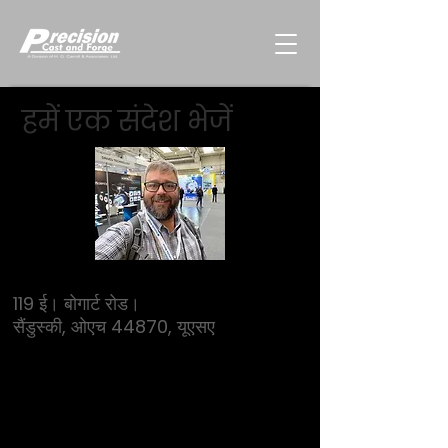
हमें एक संदेश भेजें
119 ई। बोगार्ट रोड।
सैंडुस्की, ओएच 44870, यूएसए